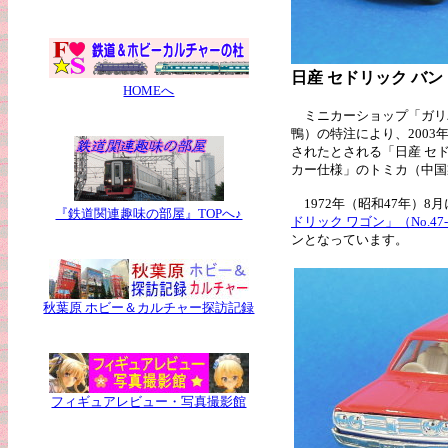
日産 セドリック バ
HOMEへ
ミニカーショップ「ガリ
鴨）の特注により、2003
されたとされる「日産 セド
カー仕様」のトミカ（中国製/N
1972年（昭和47年）8
『鉄道関連趣味の部屋』TOPへ♪
ドリック ワゴン」（No.47
ンとなっています。
秋葉原 ホビー＆カルチャー探訪記録
フィギュアレビュー・写真撮影館