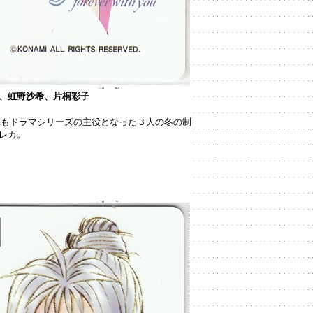
、虹野沙希、片桐彩子
れもドラマシリーズの主役となった３人の冬の制
レカ。