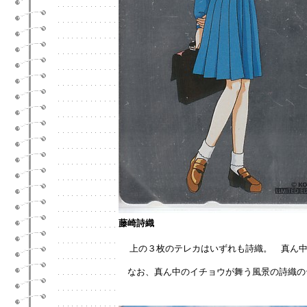
藤崎詩織
上の３枚のテレカはいずれも詩織。 真ん
なお、真ん中のイチョウが舞う風景の詩織のテ