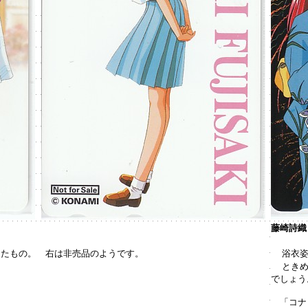
藤崎詩織
ったもの。 右は非売品のようです。
浴衣
とき
でしょう
「コナミ