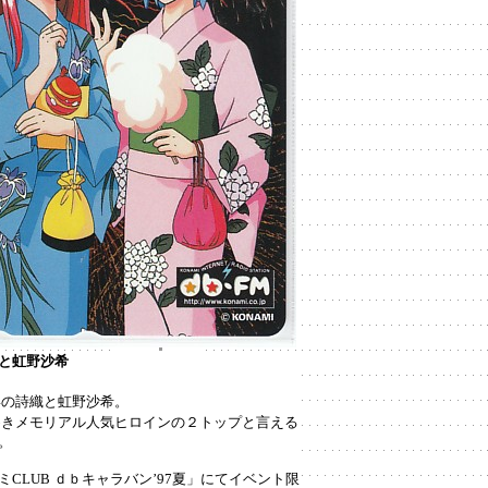
と虹野沙希
姿の詩織と虹野沙希。
めきメモリアル人気ヒロインの２トップと言える
。
CLUB ｄｂキャラバン’97夏」にてイベント限